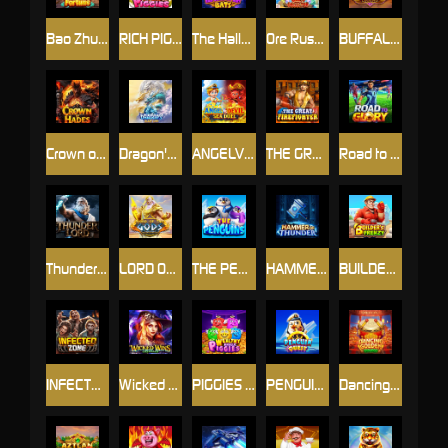
Bao Zhu Fortune
RICH PIGGIES
The Hallowin Bats
Ore Rush: Cart Collector
BUFFALO LEGEND
Crown of Hades
Dragon's Blaze Link
ANGELVSDEVIL SEA DUEL
THE GREAT FIREFIGHTER
Road to Glory
Thunder Lord
LORD OF THE GODS
THE PENGUINS
HAMMER OF THUNDER
BUILDER'S FRENZY
INFECTED ZONE
Wicked Wins: Crystals
PIGGIES WEALTHY ANGELIC
PENGUIN QUEST
Dancing Golden Drums