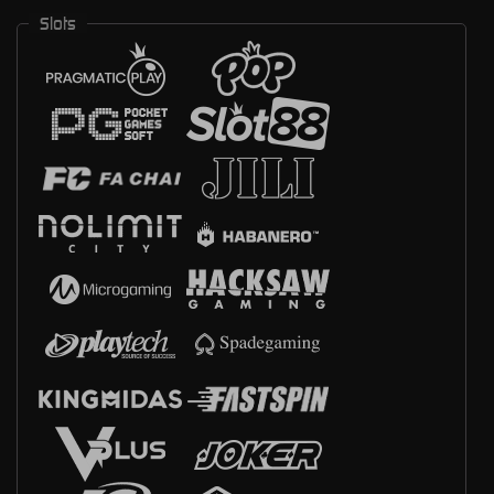
Slots