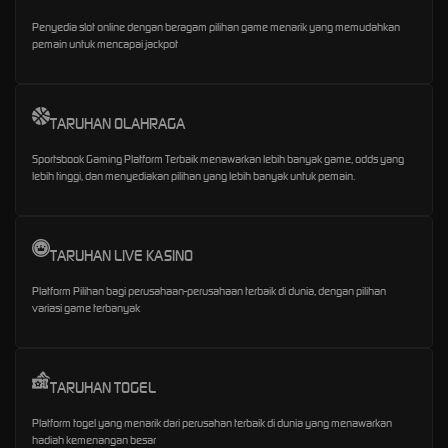
Penyedia slot online dengan beragam pilihan game menarik yang memudahkan
pemain untuk mencapai jackpot
TARUHAN OLAHRAGA
Sportsbook Gaming Platform Terbaik menawarkan lebih banyak game, odds yang
lebih tinggi, dan menyediakan pilihan yang lebih banyak untuk pemain.
TARUHAN LIVE KASINO
Platform Pilihan bagi perusahaan-perusahaan terbaik di dunia, dengan pilihan
variasi game terbanyak
TARUHAN TOGEL
Platform togel yang menarik dari perusahan terbaik di dunia yang menawarkan
hadiah kemenangan besar