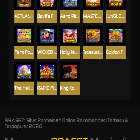
AZTLAN GEMS3
Devil’s Frenzy
Astro Rift Bonanza
MASTER CHEF FRENZY
JUNGLE ROAR
Farm Fortune Wheel
WICKED RICHES
Holly Jackpot
Treasure Train Deluxe
Golden Train Ⅲ: Black Ore
The Halloween Rascal
RAPID FIRE BLAST
King Kong Treasure
99ASET: Situs Permainan Online Rekomendasi Terbaru &
Terpopuler 2026