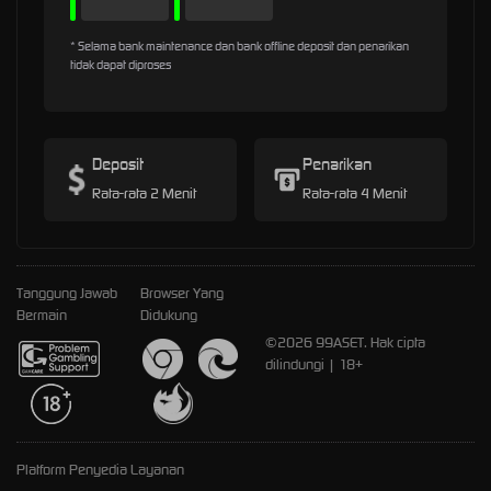
* Selama bank maintenance dan bank offline deposit dan penarikan
tidak dapat diproses
Deposit
Penarikan
Rata-rata 2 Menit
Rata-rata 4 Menit
Tanggung Jawab
Browser Yang
Bermain
Didukung
©2026 99ASET. Hak cipta
dilindungi | 18+
Platform Penyedia Layanan