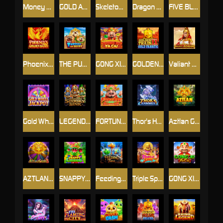
Money Piggies
GOLD AROWANA
Skeleton Thief
Dragon Link Fortune
FIVE BLESSINGS ARRIVE
Phoenix's Golden Basin
THE PUPPIES IN EGYPT
GONG XI FA CAI
GOLDEN TRAIN 2
Valiant of Athena
Gold Wheel Jackpot
LEGEND OF SPOOKY LINK
FORTUNE GOD BLESSING
Thor's Hammer
Aztlan Gems
AZTLAN GEMS2
SNAPPY CARNIVAL
Feeding Time
Triple Spin Xtreme
GONG XI FA CAI