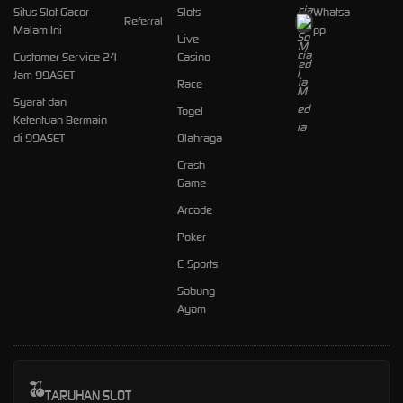
Situs Slot Gacor
Slots
Whatsa
Referral
Malam Ini
pp
Live
Customer Service 24
Casino
Jam 99ASET
Race
Syarat dan
Togel
Ketentuan Bermain
di 99ASET
Olahraga
Crash
Game
Arcade
Poker
E-Sports
Sabung
Ayam
TARUHAN SLOT