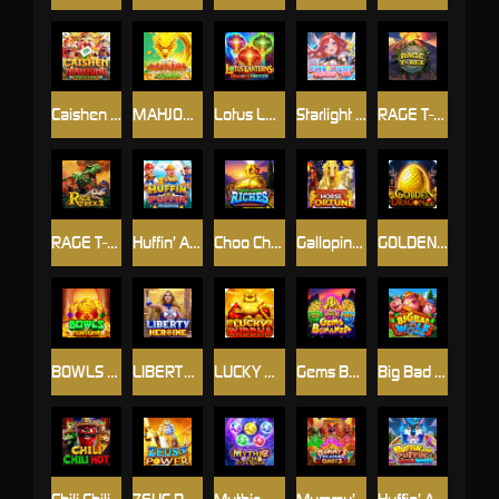
Caishen Mahjong: Triple Luck
MAHJONG BONUS
Lotus Lanterns: Dragon's Fortune
Starlight Princess 2000
RAGE T-REX
RAGE T-REX 2
Huffin’ And Puffin’ Rising
Choo Choo Riches
Galloping Horse Fortune
GOLDEN DRAGON EGG
BOWLS OF FORTUNE
LIBERTY HEROINER
LUCKY BUDDHA
Gems Bonanza
Big Bad Wolf