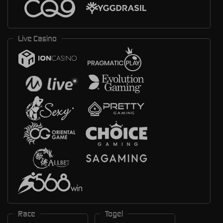
Live Casino
Race
Togel