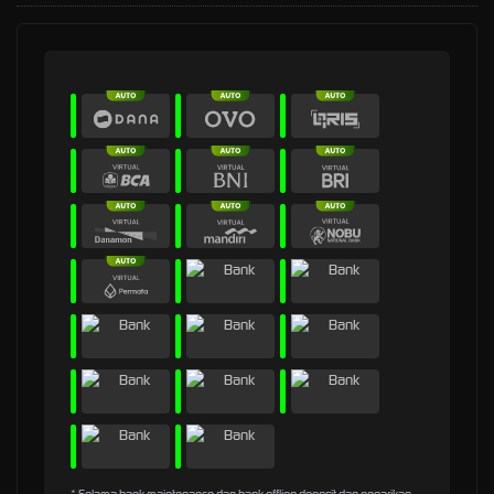
* Selama bank maintenance dan bank offline deposit dan penarikan