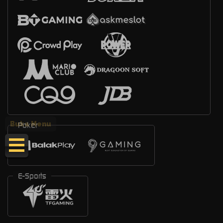
Buka Menu
Poker
E-Sports