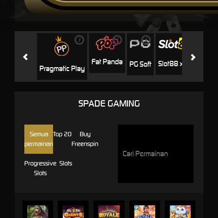
i
i
i
i
i
Facha
Fat Panda
Slot88 x PP
PG Soft
Pragmatic Play
SPADE GAMING
Semua
Top 20
Buy
permainan
Freenspin
Progressive
Slots
Slots