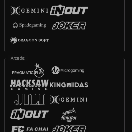
Arcade