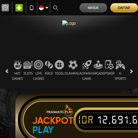
MASUK
DAFTAR
HOT
SLOTS
LIVE
RACE
TOGEL
OLAHRAGA
CRASH
ARCADE
POKER
E-
SABUN
GAMES
CASINO
GAME
SPORTS
AYAM
IDR
12,691,
JACKPOT
PLAY