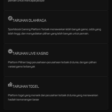
pemain untuk mencapai jackpot
TARUHAN OLAHRAGA
Sportsbook Gaming Platform Terbaik menawarkan lebih banyak game, odds yang
lebih tinggi, dan menyediakan pilihan yang lebih banyak untuk pemain.
TARUHAN LIVE KASINO
Platform Pilihan bagi perusahaan-perusahaan terbaik di dunia, dengan pilihan
variasi game terbanyak
TARUHAN TOGEL
Platform togel yang menarik dari perusahan terbaik di dunia yang menawarkan
hadiah kemenangan besar