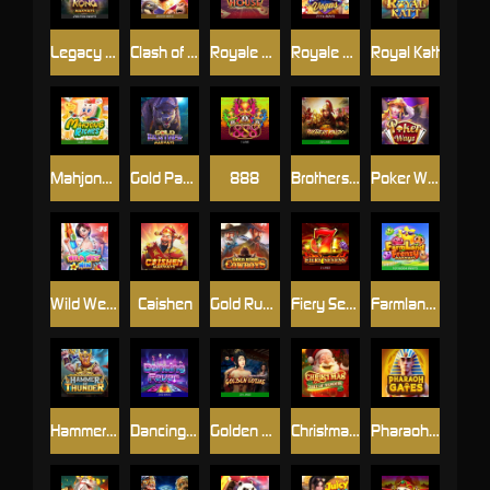
Legacy of Kong Maxways
Clash of the Giants
Royale House
Royale Vegas
Royal Katt
Mahjong Riches
Gold Panther Maxways
888
Brothers kingdom
Poker Ways
Wild Wet Win
Caishen
Gold Rush Cowboys
Fiery Sevens
Farmland Frenzy Maxways
Hammer of Thunder
Dancing Fever
Golden Lotus SE
Christmas Tree of Wonders
Pharaoh Gates