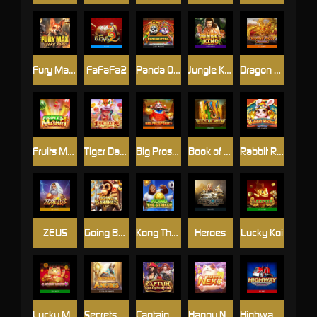
Fury Max Lucky Road
FaFaFa2
Panda Opera
Jungle King
Dragon Gold SA
Fruits Mania
Tiger Dance
Big Prosperity
Book of Myth
Rabbit Riches
ZEUS
Going Bananas Inc
Kong The Striker
Heroes
Lucky Koi
Lucky Meow
Secrets of Anubis
Captain Golds Fortune
Happy Neko
Highway Fortune