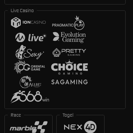
Live Casino
Race
Togel