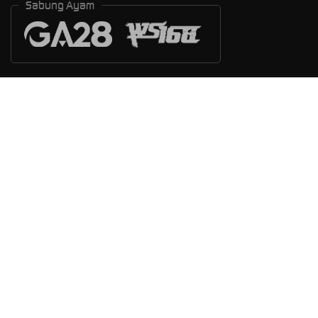
Sabung Ayam