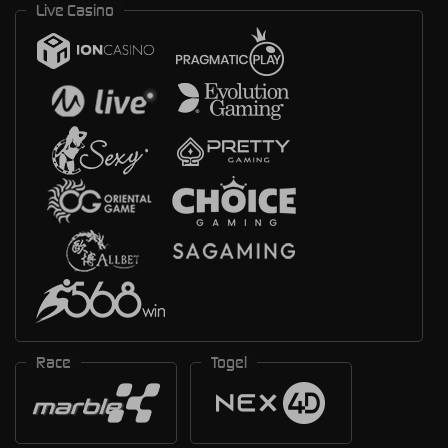
Live Casino
Race
Togel