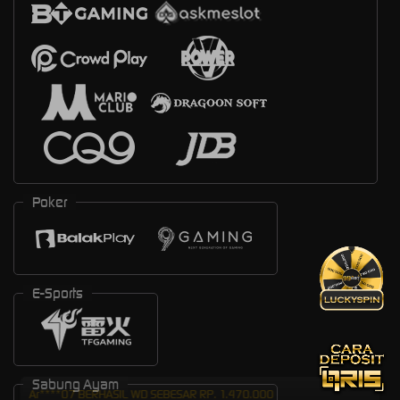
Poker
E-Sports
Sabung Ayam
Ar****07 BERHASIL WD SEBESAR RP. 1.470.000