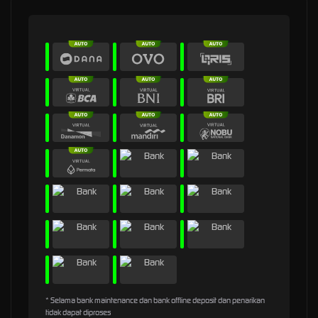
* Selama bank maintenance dan bank offline deposit dan penarikan
tidak dapat diproses