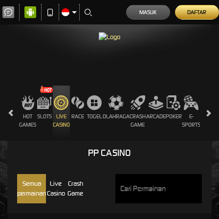
MASUK
DAFTAR
HOT
SLOTS
LIVE
RACE
TOGEL
OLAHRAGA
CRASH
ARCADE
POKER
E-
SABUN
GAMES
CASINO
GAME
SPORTS
AYAM
PP CASINO
Semua
Live
Crash
permainan
Casino
Game