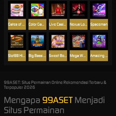
Gates of Olympus Roulette
Color Game Bonanza
Live Casino Lobby
Nexus Lounge
Spaceman
Slot88 High Flyer
Big Bass Crash
Sweet Bonanza Candyland
Mega Wheel
Amazing Baccarat
99ASET: Situs Permainan Online Rekomendasi Terbaru &
Terpopuler 2026
Mengapa
99ASET
Menjadi
Situs Permainan