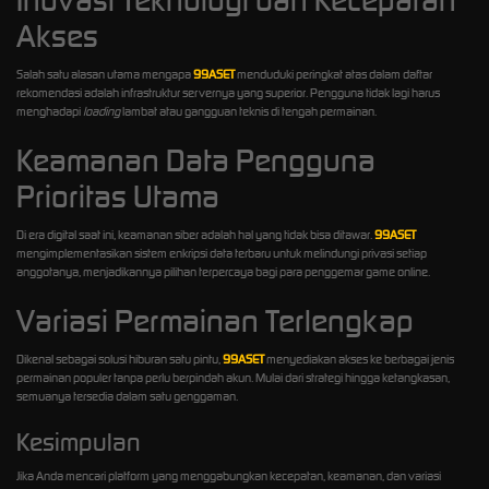
Inovasi Teknologi dan Kecepatan
Akses
Salah satu alasan utama mengapa
99ASET
menduduki peringkat atas dalam daftar
rekomendasi adalah infrastruktur servernya yang superior. Pengguna tidak lagi harus
menghadapi
loading
lambat atau gangguan teknis di tengah permainan.
Keamanan Data Pengguna
Prioritas Utama
Di era digital saat ini, keamanan siber adalah hal yang tidak bisa ditawar.
99ASET
mengimplementasikan sistem enkripsi data terbaru untuk melindungi privasi setiap
anggotanya, menjadikannya pilihan terpercaya bagi para penggemar game online.
Variasi Permainan Terlengkap
Dikenal sebagai solusi hiburan satu pintu,
99ASET
menyediakan akses ke berbagai jenis
permainan populer tanpa perlu berpindah akun. Mulai dari strategi hingga ketangkasan,
semuanya tersedia dalam satu genggaman.
Kesimpulan
Jika Anda mencari platform yang menggabungkan kecepatan, keamanan, dan variasi