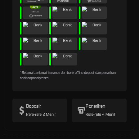
* Selama bank maintenance dan bank offline deposit dan penarikan
tidak dapat diproses
Deposit
Penarikan
Rata-rata 2 Menit
Rata-rata 4 Menit