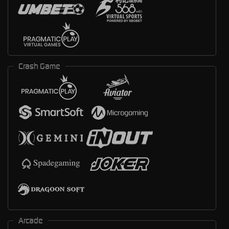
Crash Game
Arcade