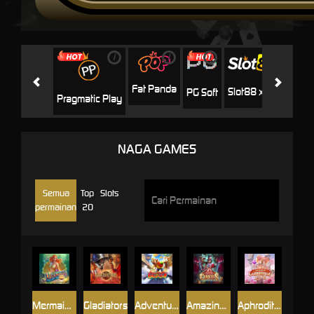
i
i
i
i
i
Facha
Fat Panda
Slot88 x PP
PG Soft
Pragmatic Play
NAGA GAMES
Semua
Top
Slots
permainan
20
Mermaid's Treasure
Gladiators
Adventures Of Caramelo
Amazing Circus
Aphrodite - Goddess of Love