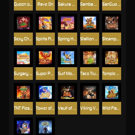
Queen of Aztec
Rave On
Sakura Neko
Samba Fiesta
SanGuo - The Brotherhood
Sexy Christmas Sirens
Spirits Fiesta
Spring Harvest
Stallion Princess
Steampunk Reloaded
Surgary bonanza
Super Phoenix
Surf Monkey
Taco Truck Delight
Temple of Gods
TNT Fiesta
Tower of Riches
Vault of Riches
Viking Valor
Wild Fish Hunter