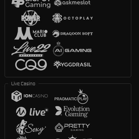
Live Casino