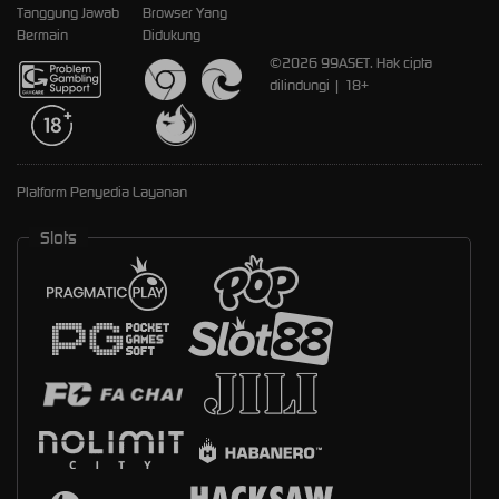
Tanggung Jawab
Browser Yang
Bermain
Didukung
©2026 99ASET. Hak cipta
dilindungi | 18+
Platform Penyedia Layanan
Slots