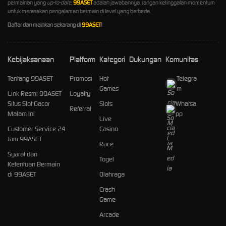
permainan yang
up-to-date
,
99ASET
adalah jawabannya. Jangan ketinggalan momentum
untuk merasakan pengalaman bermain di level yang berbeda.
Daftar dan mainkan sekarang di
99ASET
!
Kebijaksanaan
Platform
Kategori
Dukungan
Komunitas
Tentang 99ASET
Promosi
Hot
Telegra
Games
m
Link Resmi 99ASET
Loyalty
Situs Slot Gacor
Slots
Whatsa
Referral
Malam Ini
pp
Live
Customer Service 24
Casino
Jam 99ASET
Race
Syarat dan
Togel
Ketentuan Bermain
di 99ASET
Olahraga
Crash
Game
Arcade