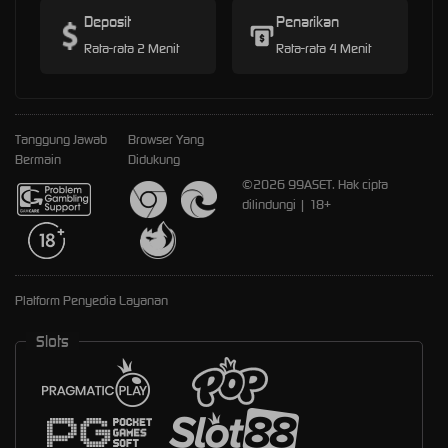
Deposit
Penarikan
Rata-rata 2 Menit
Rata-rata 4 Menit
Tanggung Jawab
Browser Yang
Bermain
Didukung
©2026 99ASET. Hak cipta
dilindungi | 18+
Platform Penyedia Layanan
Slots