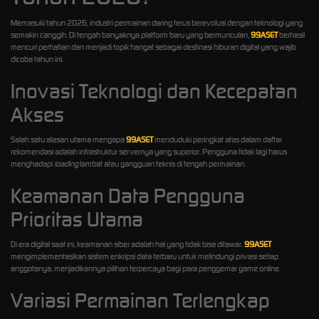
Memasuki tahun 2026, industri permainan daring terus berevolusi dengan teknologi yang
semakin canggih. Di tengah banyaknya platform baru yang bermunculan,
99ASET
berhasil
mencuri perhatian dan menjadi topik hangat sebagai destinasi hiburan digital yang wajib
dicoba tahun ini.
Inovasi Teknologi dan Kecepatan
Akses
Salah satu alasan utama mengapa
99ASET
menduduki peringkat atas dalam daftar
rekomendasi adalah infrastruktur servernya yang superior. Pengguna tidak lagi harus
menghadapi
loading
lambat atau gangguan teknis di tengah permainan.
Keamanan Data Pengguna
Prioritas Utama
Di era digital saat ini, keamanan siber adalah hal yang tidak bisa ditawar.
99ASET
mengimplementasikan sistem enkripsi data terbaru untuk melindungi privasi setiap
anggotanya, menjadikannya pilihan terpercaya bagi para penggemar game online.
Variasi Permainan Terlengkap