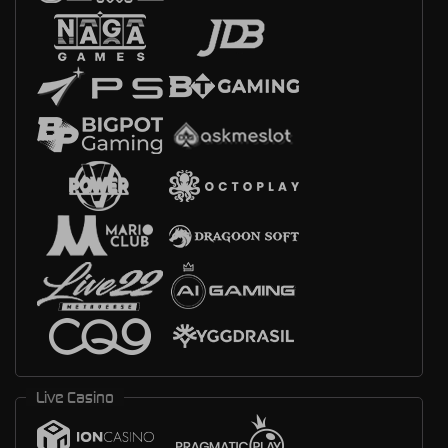
Live Casino