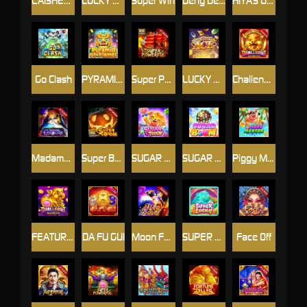
CAISHEN-LUCKY SPREAD
LUCKY ACE 2
Super Win
Deng Deng
HIYAS GEMS
Go Clash
PYRAMID OF FLAMES
Super Powerful
LUCKY ACE
Challenge・Golden Pig
Madame Caroline
Super Boom
SUGAR TEDDY
SUGAR BOOM
Piggy Master
FEATURE BUY - Golden Pig
DA FU GUI
Moon Festival
SUPER LUCKY
Face Off