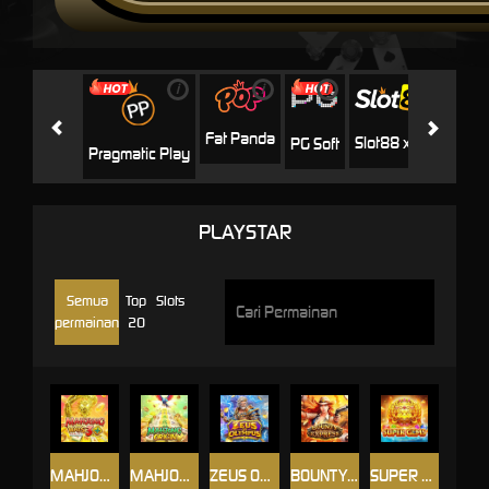
i
i
i
i
i
Facha
Fat Panda
Slot88 x PP
PG Soft
Pragmatic Play
PLAYSTAR
Semua
Top
Slots
permainan
20
MAHJONG WAYS 3+
MAHJONG：ORIGIN
ZEUS OF OLYMPUS
BOUNTY EXPRESS
SUPER GEMS