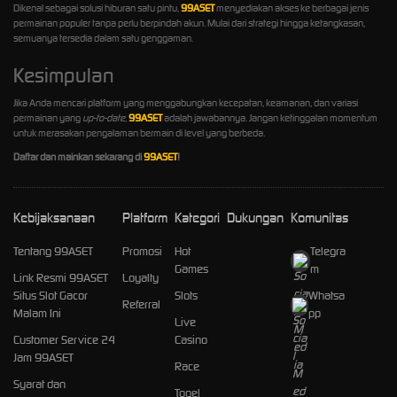
Dikenal sebagai solusi hiburan satu pintu,
99ASET
menyediakan akses ke berbagai jenis
permainan populer tanpa perlu berpindah akun. Mulai dari strategi hingga ketangkasan,
semuanya tersedia dalam satu genggaman.
Kesimpulan
Jika Anda mencari platform yang menggabungkan kecepatan, keamanan, dan variasi
permainan yang
up-to-date
,
99ASET
adalah jawabannya. Jangan ketinggalan momentum
untuk merasakan pengalaman bermain di level yang berbeda.
Daftar dan mainkan sekarang di
99ASET
!
Kebijaksanaan
Platform
Kategori
Dukungan
Komunitas
Tentang 99ASET
Promosi
Hot
Telegra
Games
m
Link Resmi 99ASET
Loyalty
Situs Slot Gacor
Slots
Whatsa
Referral
Malam Ini
pp
Live
Customer Service 24
Casino
Jam 99ASET
Race
Syarat dan
Togel