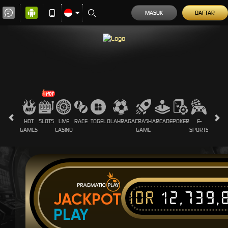
MASUK
DAFTAR
HOT
SLOTS
LIVE
RACE
TOGEL
OLAHRAGA
CRASH
ARCADE
POKER
E-
SABUN
GAMES
CASINO
GAME
SPORTS
AYAM
IDR
12,739,
JACKPOT
PLAY