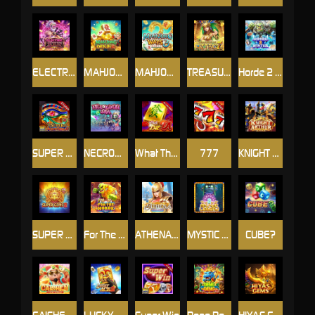
ELECTRIC ZEUS
MAHJONG: ORIGIN 2
MAHJONG WAYS 3
TREASURES OF AZTEC Z
Horde 2 Winter
SUPER AWESOME
NECROMANCER SHA
What The FA
777
KNIGHT ARTHUR
SUPER GEMS 2
For The Horde
ATHENA LUCKY SPREAD
MYSTIC LEGEND 2
CUBE?