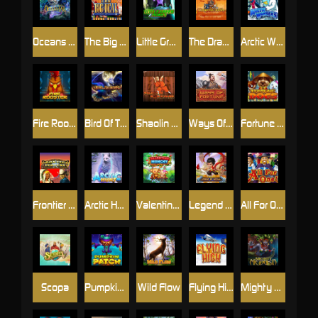
Oceans Call
The Big Deal
Little Green Money
The Dragon Castle
Arctic Wonders
Fire Rooster
Bird Of Thunder
Shaolin Fortunes
Ways Of Fortune
Fortune Dogs
Frontier Fortunes
Arctic Hunt
Valentine Monchy
Legend Of Nezha
All For One
Scopa
Pumpkin Patch
Wild Flow
Flying High
Mighty Medusa