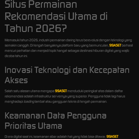
Situs Permainan
Rekomendasi Utama di
Tahun 2026?
Memasuki tahun 2026, industri permainan daring terus berevolusi dengan teknologi yang
semakin canggih. Di tengah banyaknya platform baru yang bermunculan,
99ASET
berhasil
mencuri perhatian dan menjadi topik hangat sebagai destinasi hiburan digital yang wajib
dicoba tahun ini.
Inovasi Teknologi dan Kecepatan
Akses
Salah satu alasan utama mengapa
99ASET
menduduki peringkat atas dalam daftar
rekomendasi adalah infrastruktur servernya yang superior. Pengguna tidak lagi harus
menghadapi
loading
lambat atau gangguan teknis di tengah permainan.
Keamanan Data Pengguna
Prioritas Utama
Di era digital saat ini, keamanan siber adalah hal yang tidak bisa ditawar.
99ASET