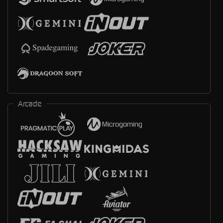
Arcade