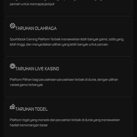
pemain untuk mencapai jackpot
TARUHAN OLAHRAGA
Sportsbook Gaming Platform Terbaik menawarkan lebih banyak game, odds yang
lebih tinggi, dan menyediakan pilihan yang lebih banyak untuk pemain.
TARUHAN LIVE KASINO
Platform Pilihan bagi perusahaan-perusahaan terbaik di dunia, dengan pilihan
variasi game terbanyak
TARUHAN TOGEL
Platform togel yang menarik dari perusahan terbaik di dunia yang menawarkan
hadiah kemenangan besar