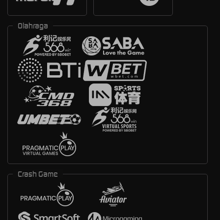
Olahraga
Crash Game