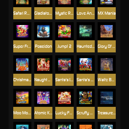
Safari Rumble
Gladiator Royal
Mystic Rings
Love And Riches: Eldorado
MX Mania
Super Fruit Blast
Poseidon
Jump! 2
Haunted Harbor
Glory Of Rome
Christmas Gift Rush
Naughty Santa
Santa's Inn
Santa's Village
Waltz Beauty
Moo Moo Cow
Atomic Kittens
Lucky Fortune Cat
Scruffy Scallywags
Treasure Diver