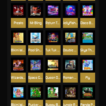
Presto
Mr Bling
Return To The Feature
JellyFish Flow
Disco Beats
Bikini Island
Pool Shark
Tuk Tuk Thailand
Double O Dollars
Skys The Limit
Wizards Want War!
Space Goonz
Queen Of Queens
Roman Empire
Fly
Bikini Island Deluxe
Pucker Up Prince
Buggy Bonus
Jungle Rumble
Panda Panda