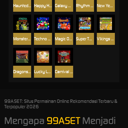
Haunted House
Happy Hatchlings
Galaxy Babies
Rhythm Nights
New Years Bash
Monster Mash Cash
Techno Tumble
Magic Oak
Super Twister
Vikings Plunder
Dragons Realm
Lucky Lucky
Carnival Cash
99ASET: Situs Permainan Online Rekomendasi Terbaru &
Terpopuler 2026
Mengapa
99ASET
Menjadi