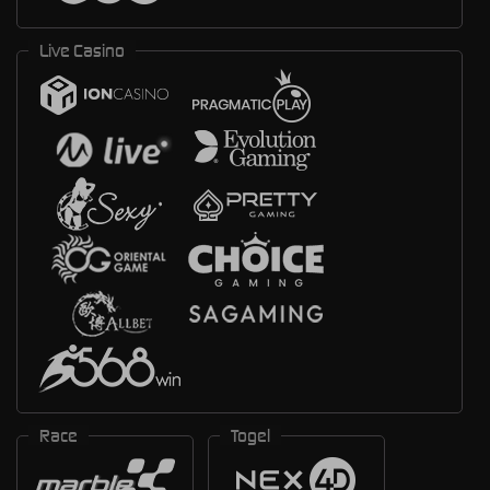
Live Casino
Race
Togel