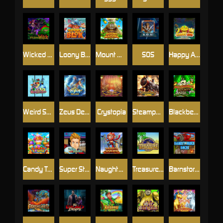
Wicked Witch
Loony Blox
Mount Mazuma
SOS
Happy Ape
Weird Science
Zeus Deluxe
Crystopia
Steampunk Plinko
Blackbeards Bounty
Candy Tower
Super Strike
Naughty Wukong
Treasure Tomb
Barnstormer Bucks